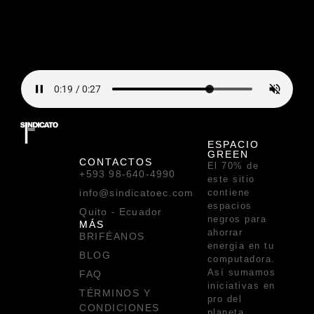
ESPACIO
GREEN
CONTACTOS
El 70% de
+593 98-640-4990
este sitio
info@sindicatoec.com
contiene
espacios
Quito - Ecuador
negros para
MÁS
ahorrar
BRIFÉANOS
energía en tu
BLOG
computadora.
Así sumamos
FAQ
iniciativas en
TÉRMINOS Y
pro del
CONDICIONES
planeta