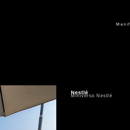
Manif
Nestlé
Miniverso Nestlé