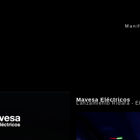
Manif
Mavesa Eléctricos
Lanzamiento Ridara - Ele